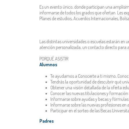
Es un evento único, donde participan una amplísim
informarse de todos los grados que ofertan. Les ex
Planes de estudios, Acuerdos Internacionales, Bols
Las distintas universidades o escuelas estarán en
atención personalizada, un contacto directo para as
PORQUÉ ASISTIR
Alumnos
Te ayudamos a Conocerte a ti mismo, Conocer
Tendrás la oportunidad de descubrir qué unive
Obtener una visión detallada de la oferta edu
Conocer las nuevas titulaciones y formación 
Informarse sobre ayudas y becas y fórmulas 
Informarse sobre las nuevas profesiones en 
Participar en el sorteo de las Becas Universi
Padres