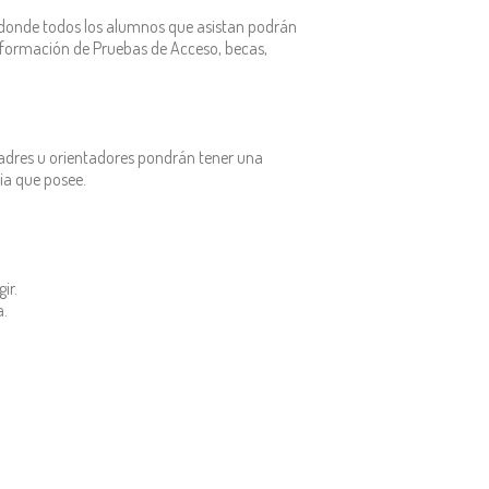
y donde todos los alumnos que asistan podrán
información de Pruebas de Acceso, becas,
padres u orientadores pondrán tener una
ria que posee.
ir.
a.