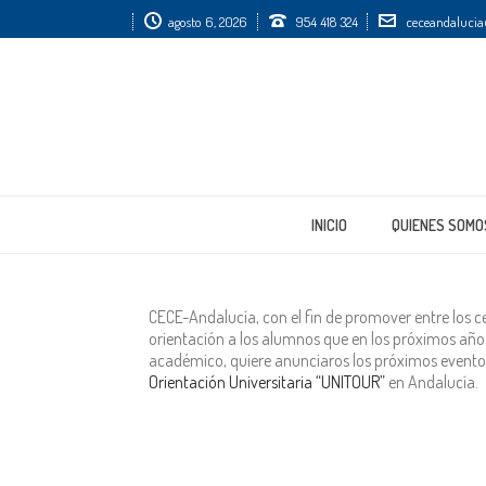
agosto 6, 2026
954 418 324
ceceandalucia
INICIO
QUIENES SOMO
CECE-Andalucía, con el fin de promover entre los c
orientación a los alumnos que en los próximos años
académico, quiere anunciaros los próximos event
Orientación Universitaria “UNITOUR”
en Andalucía.