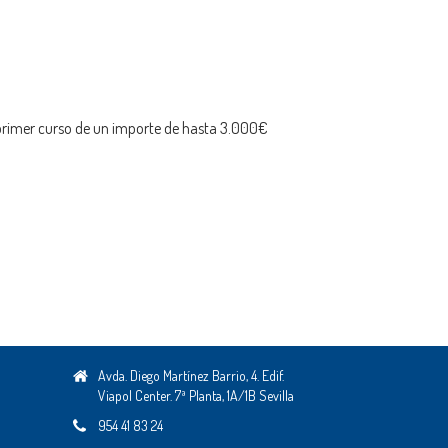
 primer curso de un importe de hasta 3.000€
Avda. Diego Martínez Barrio, 4. Edif.
Viapol Center. 7ª Planta, 1A/1B Sevilla
954 41 83 24