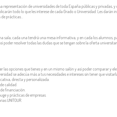
a representación de universidades de toda España públicas y privadas, 
plicarán todo lo que les interese de cada Grado o Universidad. Les darán 
a de prácticas…
 una sala, cada una tendrá una mesa informativa, y en cada los alumnos, 
í poder resolver todas las dudas que se tengan sobre la oferta universita
 las opciones que tienes y en un mismo salón y así poder comparar y eleg
rsidad se adecúa más a tus necesidades e intereses sin tener que visitarl
cativa, directa y personalizada.
de calidad.
de financiación.
auge y prácticas de empresas.
tarias UNITOUR.