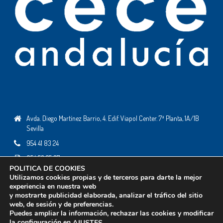
Avda. Diego Martínez Barrio, 4. Edif. Viapol Center. 7ª Planta, 1A/1B
Sevilla
954 41 83 24
954 53 25 37
POLITICA DE COOKIES
ceceandalucia@ceceandalucia.es
Utilizamos cookies propias y de terceros para darte la mejor
experiencia en nuestra web
y mostrarte publicidad elaborada, analizar el tráfico del sitio
web, de sesión y de preferencias.
Todos los derechos reservados © 2019 - Desarrollo web:
Business Go!
Puedes ampliar la información, rechazar las cookies y modificar
Política de Cookies
la configuración en
.
AJUSTES