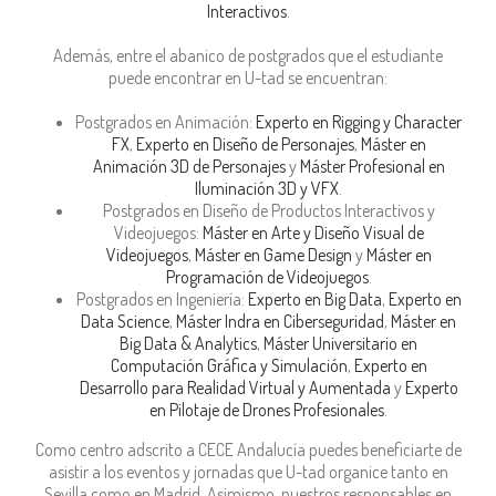
Interactivos
.
Además, entre el abanico de postgrados que el estudiante
puede encontrar en U-tad se encuentran:
Postgrados en Animación:
Experto en Rigging y Character
FX
,
Experto en Diseño de Personajes
,
Máster en
Animación 3D de Personajes
y
Máster Profesional en
Iluminación 3D y VFX
.
Postgrados en Diseño de Productos Interactivos y
Videojuegos:
Máster en Arte y Diseño Visual de
Videojuegos
,
Máster en Game Design
y
Máster en
Programación de Videojuegos
.
Postgrados en Ingeniería:
Experto en Big Data
,
Experto en
Data Science
,
Máster Indra en Ciberseguridad
,
Máster en
Big Data & Analytics
,
Máster Universitario en
Computación Gráfica y Simulación
,
Experto en
Desarrollo para Realidad Virtual y Aumentada
y
Experto
en Pilotaje de Drones Profesionales
.
Como centro adscrito a CECE Andalucía puedes beneficiarte de
asistir a los eventos y jornadas que U-tad organice tanto en
Sevilla como en Madrid. Asimismo, nuestros responsables en