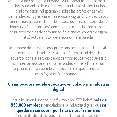
Andaluza de Enseñanza Privada, CECE-Andalucía, para facilitar
a los estudiantes de los centros adscritos a esta institución
la información indispensable sobre las profesiones más
demandadas hoy en día en la industria digital (TIC, videojuegos,
animación, así como todos los aspectos digitales asociados a
industrias “tradicionales”, como por ejemplo, la banca online,
los nuevos medios de comunicación digitales, comercio digital,
etc.) actual motor de la economía española.
De la mano de los expertos y profesionales de la industria digital
que integran U-tad, CECE-Andalucía, en virtud de dicho
acuerdo, pone al servicio de los centros educativos que así lo
soliciten un asesoramiento de calidad sobre la formación
específica para cubrir los nuevos perfiles que la industria
tecnológica está demandando.
Un innovador modelo educativo vinculado a la industria
digital
Según la Unión Europea, el próximo año 2017 habrá
más de
850.000 empleos
, vinculados a la industria digital, que
se
quedarán sin cubrir por falta de profesionales
.
Consciente de esta situación, U-tad desarrolla su oferta