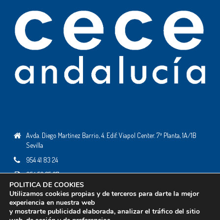
Avda. Diego Martínez Barrio, 4. Edif. Viapol Center. 7ª Planta, 1A/1B
Sevilla
954 41 83 24
954 53 25 37
POLITICA DE COOKIES
ceceandalucia@ceceandalucia.es
Utilizamos cookies propias y de terceros para darte la mejor
experiencia en nuestra web
y mostrarte publicidad elaborada, analizar el tráfico del sitio