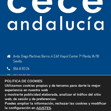
Avda. Diego Martínez Barrio, 4. Edif. Viapol Center. 7ª Planta, 1A/1B
Sevilla
954 41 83 24
954 53 25 37
POLITICA DE COOKIES
ceceandalucia@ceceandalucia.es
Utilizamos cookies propias y de terceros para darte la mejor
experiencia en nuestra web
y mostrarte publicidad elaborada, analizar el tráfico del sitio
web, de sesión y de preferencias.
Todos los derechos reservados © 2019 - Desarrollo web:
Business Go!
Puedes ampliar la información, rechazar las cookies y modificar
Política de Cookies
la configuración en
.
AJUSTES