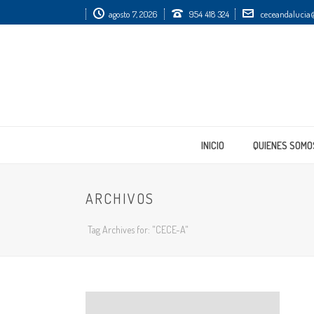
agosto 7, 2026
954 418 324
ceceandalucia@
INICIO
QUIENES SOMO
ARCHIVOS
Tag Archives for: "CECE-A"