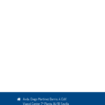
Avda. Diego Martínez Barrio, 4. Edif.
Viapol Center. 7ª Planta, 1A/1B Sevilla