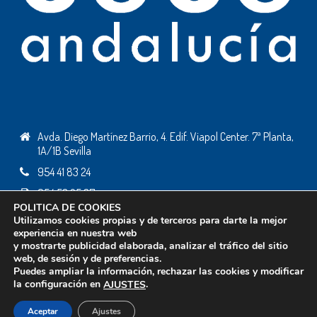
Avda. Diego Martínez Barrio, 4. Edif. Viapol Center. 7ª Planta,
1A/1B Sevilla
954 41 83 24
954 53 25 37
POLITICA DE COOKIES
ceceandalucia@ceceandalucia.es
Utilizamos cookies propias y de terceros para darte la mejor
experiencia en nuestra web
y mostrarte publicidad elaborada, analizar el tráfico del sitio
web, de sesión y de preferencias.
Todos los derechos reservados © 2019 - Desarrollo web:
Business Go!
Puedes ampliar la información, rechazar las cookies y modificar
Política de Cookies
la configuración en
.
AJUSTES
Política de Privacidad
Aviso Legal
Aceptar
Ajustes