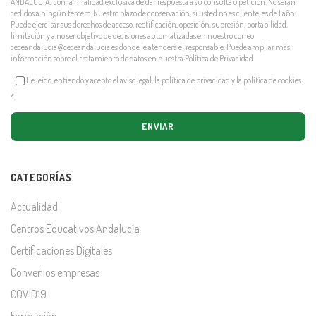
ANDALUCIA) con la finalidad exclusiva de dar respuesta a su consulta o petición. No serán
cedidos a ningún tercero. Nuestro plazo de conservación, si usted no es cliente, es de 1 año.
Puede ejercitar sus derechos de acceso, rectificación, oposición, supresión, portabilidad,
limitación y a no ser objetivo de decisiones automatizadas en nuestro correo
ceceandalucia@ceceandalucia.es
donde le atenderá el responsable. Puede ampliar más
información sobre el tratamiento de datos en nuestra
Política de Privacidad
He leído, entiendo y acepto el aviso legal, la política de privacidad y la política de cookies
*
.
CATEGORÍAS
Actualidad
Centros Educativos Andalucía
Certificaciones Digitales
Convenios empresas
COVID19