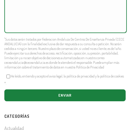
"Sus datos serán tratados por Federacion Andaluza De Centros De Enseñanza Privada (CECE
ANDALUCIA) con la finalidad exclusiva de dar respuesta a su consulta o petición. No serán
cedidos a ningún tercero. Nuestro plazo de conservación, si usted no es cliente, es de 1 año.
Puede ejercitar sus derechos de acceso, rectificación, oposición, supresión, portabilidad,
limitación y a no ser objetivo de decisiones automatizadas en nuestro correo
ceceandalucia@ceceandalucia.es
donde le atenderá el responsable. Puede ampliar más
información sobre el tratamiento de datos en nuestra
Política de Privacidad
He leído, entiendo y acepto el aviso legal, la política de privacidad y la política de cookies
*
.
CATEGORÍAS
Actualidad