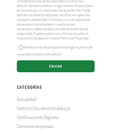
finalidad exclusiva de dar respuesta a su consulta o
petición. No serán cedidos a ningún tercero. Nuestro plazo
de conservación, si usted no es cliente, es de 1 año. Puede
ejercitar sus derechos de acceso, rectificación, oposición,
supresión, portabilidad, limitación y a no ser objetivo de
decisiones automatizadas en nuestro correo
ceceandalucia@ceceandalucia.es
donde le atenderá el
responsable. Puede ampliar más información sobre el
tratamiento de datos en nuestra
Política de Privacidad
He leído, entiendo y acepto el aviso legal, la política de
privacidad y la política de cookies
*
.
CATEGORÍAS
Actualidad
Centros Educativos Andalucía
Certificaciones Digitales
Convenios empresas