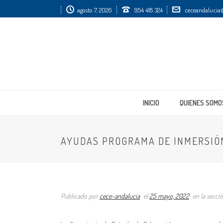
agosto 7, 2026
954 418 324
ceceandalucia@
INICIO
QUIENES SOMO
AYUDAS PROGRAMA DE INMERSIÓ
Publicado por
cece-andalucia
el
25 mayo, 2022
en la secci