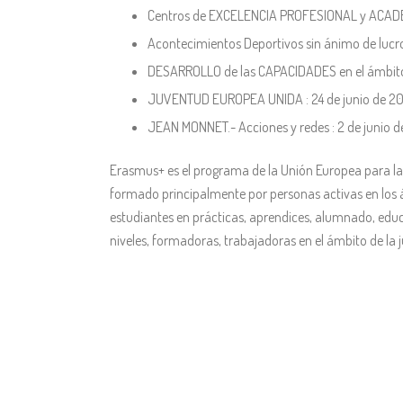
Centros de EXCELENCIA PROFESIONAL y ACADE
Acontecimientos Deportivos sin ánimo de lucro
DESARROLLO de las CAPACIDADES en el ámbito d
JUVENTUD EUROPEA UNIDA : 24 de junio de 202
JEAN MONNET.- Acciones y redes : 2 de junio d
Erasmus+ es el programa de la Unión Europea para la e
formado principalmente por personas activas en los á
estudiantes en prácticas, aprendices, alumnado, educa
niveles, formadoras, trabajadoras en el ámbito de la 