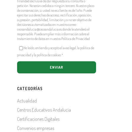
finalidad exclusiva de dar respuesta a su consulta o
petición. No serán cedidos a ningún tercero. Nuestro plazo
de conservación, si usted no es cliente, es de 1 año. Puede
ejercitar sus derechos de acceso, rectificación, oposición,
supresión, portabilidad, limitación y a no ser objetivo de
decisiones automatizadas en nuestro correo
ceceandalucia@ceceandalucia.es
donde le atenderá el
responsable. Puede ampliar más información sobre el
tratamiento de datos en nuestra
Política de Privacidad
He leído, entiendo y acepto el aviso legal, la política de
privacidad y la política de cookies
*
.
CATEGORÍAS
Actualidad
Centros Educativos Andalucía
Certificaciones Digitales
Convenios empresas