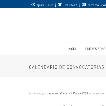
agosto 7, 2026
954 418 324
ceceandalucia@
INICIO
QUIENES SOMO
CALENDARIO DE CONVOCATORIAS 
Publicado por
cece-andalucia
el
22 abril, 2021
en la sección