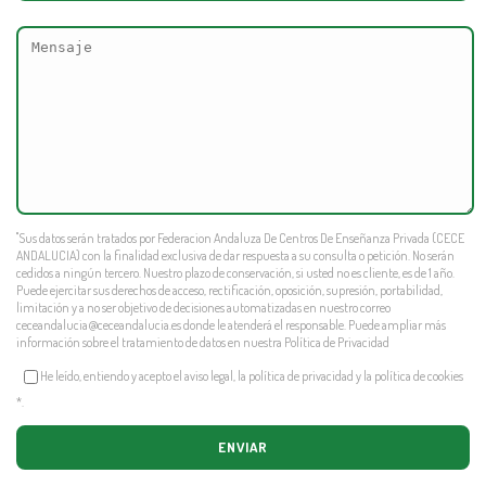
"Sus datos serán tratados por Federacion Andaluza De Centros De Enseñanza Privada (CECE
ANDALUCIA) con la finalidad exclusiva de dar respuesta a su consulta o petición. No serán
cedidos a ningún tercero. Nuestro plazo de conservación, si usted no es cliente, es de 1 año.
Puede ejercitar sus derechos de acceso, rectificación, oposición, supresión, portabilidad,
limitación y a no ser objetivo de decisiones automatizadas en nuestro correo
ceceandalucia@ceceandalucia.es
donde le atenderá el responsable. Puede ampliar más
información sobre el tratamiento de datos en nuestra
Política de Privacidad
He leído, entiendo y acepto el aviso legal, la política de privacidad y la política de cookies
*
.