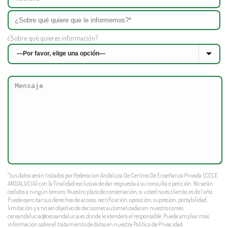
¿Sobre qué quieres información?
"Sus datos serán tratados por Federacion Andaluza De Centros De Enseñanza Privada (CECE
ANDALUCIA) con la finalidad exclusiva de dar respuesta a su consulta o petición. No serán
cedidos a ningún tercero. Nuestro plazo de conservación, si usted no es cliente, es de 1 año.
Puede ejercitar sus derechos de acceso, rectificación, oposición, supresión, portabilidad,
limitación y a no ser objetivo de decisiones automatizadas en nuestro correo
ceceandalucia@ceceandalucia.es
donde le atenderá el responsable. Puede ampliar más
información sobre el tratamiento de datos en nuestra
Política de Privacidad