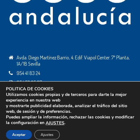
Avda. Diego Martínez Barrio, 4. Edif. Viapol Center. 7ª Planta,
1A/1B Sevilla
954 41 83 24
954 53 25 37
POLITICA DE COOKIES
ceceandalucia@ceceandalucia.es
Utilizamos cookies propias y de terceros para darte la mejor
experiencia en nuestra web
y mostrarte publicidad elaborada, analizar el tráfico del sitio
web, de sesión y de preferencias.
Todos los derechos reservados © 2019 - Desarrollo web:
Business Go!
Puedes ampliar la información, rechazar las cookies y modificar
Política de Cookies
la configuración en
.
AJUSTES
Política de Privacidad
Aviso Legal
Aceptar
Ajustes