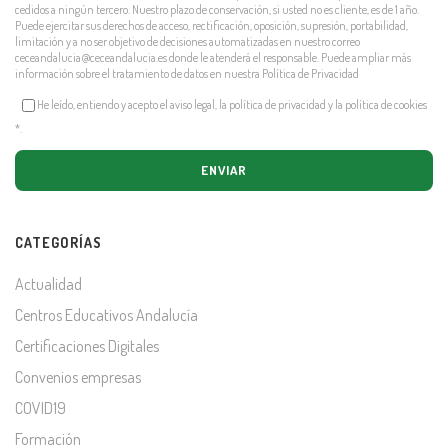
cedidos a ningún tercero. Nuestro plazo de conservación, si usted no es cliente, es de 1 año.
Puede ejercitar sus derechos de acceso, rectificación, oposición, supresión, portabilidad,
limitación y a no ser objetivo de decisiones automatizadas en nuestro correo
ceceandalucia@ceceandalucia.es
donde le atenderá el responsable. Puede ampliar más
información sobre el tratamiento de datos en nuestra
Política de Privacidad
He leído, entiendo y acepto el aviso legal, la política de privacidad y la política de cookies
*
.
CATEGORÍAS
Actualidad
Centros Educativos Andalucía
Certificaciones Digitales
Convenios empresas
COVID19
Formación