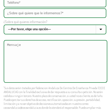
¿Sobre qué quieres información?
"Sus datos serán tratados por Federacion Andaluza De Centros De Enseñanza Privada (CECE
ANDALUCIA) con la finalidad exclusiva de dar respuesta a su consulta o petición. No serán
cedidos a ningún tercero. Nuestro plazo de conservación, si usted no es cliente, es de 1 año.
Puede ejercitar sus derechos de acceso, rectificación, oposición, supresión, portabilidad,
limitación y a no ser objetivo de decisiones automatizadas en nuestro correo
ceceandalucia@ceceandalucia.es
donde le atenderá el responsable. Puede ampliar más