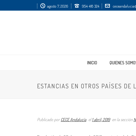
agosto 7, 2026
954 418 324
ceceandalucia@
INICIO
QUIENES SOMO
ESTANCIAS EN OTROS PAÍSES DE
Publicado por
CECE Andalucía
el
1 abril, 2019
en la sección
N