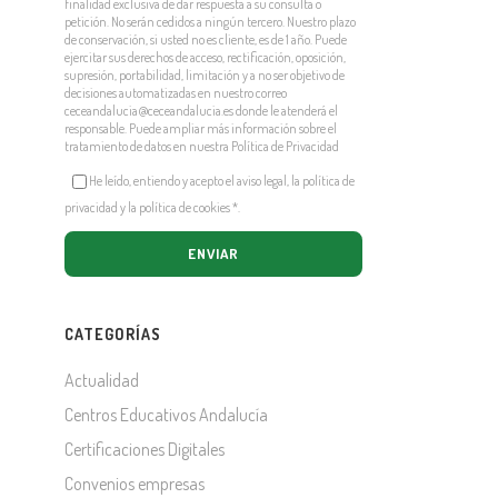
finalidad exclusiva de dar respuesta a su consulta o
petición. No serán cedidos a ningún tercero. Nuestro plazo
de conservación, si usted no es cliente, es de 1 año. Puede
ejercitar sus derechos de acceso, rectificación, oposición,
supresión, portabilidad, limitación y a no ser objetivo de
decisiones automatizadas en nuestro correo
ceceandalucia@ceceandalucia.es
donde le atenderá el
responsable. Puede ampliar más información sobre el
tratamiento de datos en nuestra
Política de Privacidad
He leído, entiendo y acepto el aviso legal, la política de
privacidad y la política de cookies
*
.
CATEGORÍAS
Actualidad
Centros Educativos Andalucía
Certificaciones Digitales
Convenios empresas