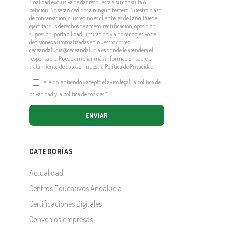
finalidad exclusiva de dar respuesta a su consulta o
petición. No serán cedidos a ningún tercero. Nuestro plazo
de conservación, si usted no es cliente, es de 1 año. Puede
ejercitar sus derechos de acceso, rectificación, oposición,
supresión, portabilidad, limitación y a no ser objetivo de
decisiones automatizadas en nuestro correo
ceceandalucia@ceceandalucia.es
donde le atenderá el
responsable. Puede ampliar más información sobre el
tratamiento de datos en nuestra
Política de Privacidad
He leído, entiendo y acepto el aviso legal, la política de
privacidad y la política de cookies
*
.
CATEGORÍAS
Actualidad
Centros Educativos Andalucía
Certificaciones Digitales
Convenios empresas