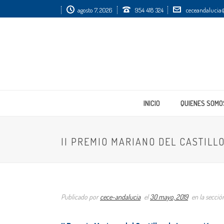
agosto 7, 2026
954 418 324
ceceandalucia@
INICIO
QUIENES SOMO
II PREMIO MARIANO DEL CASTILL
Publicado por
cece-andalucia
el
30 mayo, 2019
en la secci