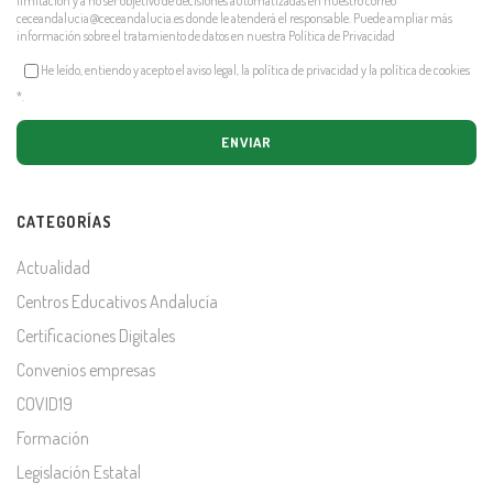
limitación y a no ser objetivo de decisiones automatizadas en nuestro correo
ceceandalucia@ceceandalucia.es
donde le atenderá el responsable. Puede ampliar más
información sobre el tratamiento de datos en nuestra
Política de Privacidad
He leído, entiendo y acepto el aviso legal, la política de privacidad y la política de cookies
*
.
CATEGORÍAS
Actualidad
Centros Educativos Andalucía
Certificaciones Digitales
Convenios empresas
COVID19
Formación
Legislación Estatal