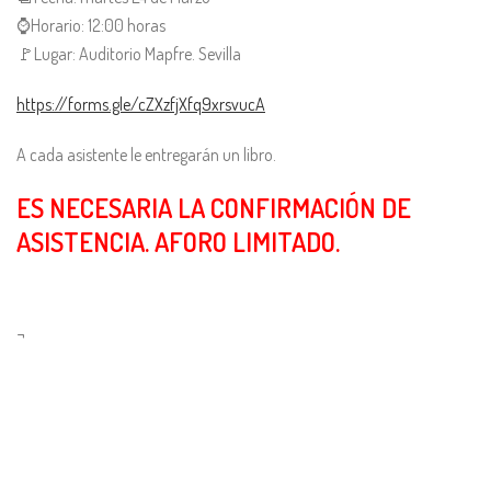
⌚Horario: 12:00 horas
🚩Lugar: Auditorio Mapfre. Sevilla
https://forms.gle/cZXzfjXfq9xrsvucA
A cada asistente le entregarán un libro.
ES NECESARIA LA CONFIRMACIÓN DE
ASISTENCIA. AFORO LIMITADO.
¬