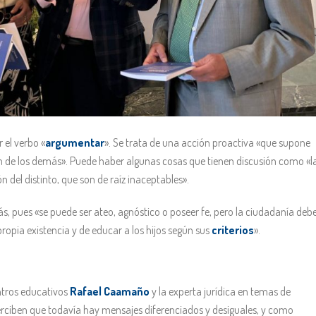
 el verbo «
argumentar
». Se trata de una acción proactiva «que supone
sión de los demás». Puede haber algunas cosas que tienen discusión como «l
n del distinto, que son de raíz inaceptables».
, pues «se puede ser ateo, agnóstico o poseer fe, pero la ciudadanía deb
ropia existencia y de educar a los hijos según sus
criterios
».
ntros educativos
Rafael Caamaño
y la experta jurídica en temas de
iben que todavía hay mensajes diferenciados y desiguales, y como