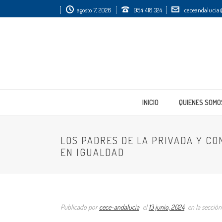
agosto 7, 2026
954 418 324
ceceandalucia@
INICIO
QUIENES SOMO
LOS PADRES DE LA PRIVADA Y C
EN IGUALDAD
Publicado por
cece-andalucia
el
13 junio, 2024
en la secció