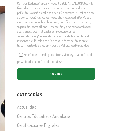
Centros De Enseñanza Privada (CECE ANDALUCIA) con la
finalidad exclusiva de dar respuesta a su consulta o
petición. No serán cedidos a ningún tercero. Nuestro plazo
de conservación, si usted no es cliente, es de 1 año. Puede
ejercitar sus derechos de acceso, rectificación, oposición,
supresión, portabilidad, limitación y a no ser objetivo de
decisiones automatizadas en nuestro correo
ceceandalucia@ceceandalucia.es
donde le atenderá el
responsable. Puede ampliar más información sobre el
tratamiento de datos en nuestra
Política de Privacidad
He leído, entiendo y acepto el aviso legal, la política de
privacidad y la política de cookies
*
.
CATEGORÍAS
Actualidad
Centros Educativos Andalucía
Certificaciones Digitales