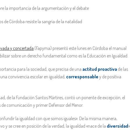
bre la importancia de la argumentación y el debate
s de Córdoba resiste la sangría de la natalidad
ivada y concertada
(Fapyma) presentó este lunes en Córdoba el manual
ibilizar sobre un derecho fundamental como es la Educación en Igualdad.
mportancia para la sociedad, que precisa de una
actitud proactiva
de las
 una convivencia escolar en igualdad,
corresponsable
y de positiva
idad, de la Fundación Santos Mártires, contó un ponente de excepción, el
ios de comunicación y primer Defensor del Menor.
confundir la igualdad con que somos iguales». De la misma manera,
o y se cree en posición de la verdad, la igualdad «nace de la
diversidad
»