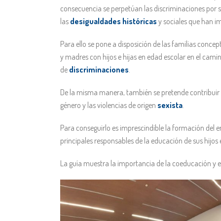
consecuencia se perpetúan las discriminaciones por 
las
desigualdades históricas
y sociales que han im
Para ello se pone a disposición de las familias concep
y madres con hijos e hijas en edad escolar en el cami
de
discriminaciones
.
De la misma manera, también se pretende contribuir y
género y las violencias de origen
sexista
.
Para conseguirlo es imprescindible la formación del
principales responsables de la educación de sus hijos e
La guía muestra la importancia de la coeducación y e