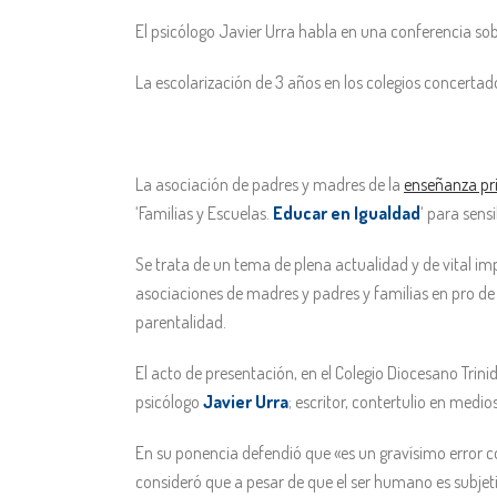
El psicólogo Javier Urra habla en una conferencia so
La escolarización de 3 años en los colegios concertado
La asociación de padres y madres de la
enseñanza pr
‘Familias y Escuelas.
Educar en Igualdad
‘ para sens
Se trata de un tema de plena actualidad y de vital i
asociaciones de madres y padres y familias en pro de
parentalidad.
El acto de presentación, en el Colegio Diocesano Trin
psicólogo
Javier Urra
; escritor, contertulio en med
En su ponencia defendió que «es un gravísimo error 
consideró que a pesar de que el ser humano es subjetiv