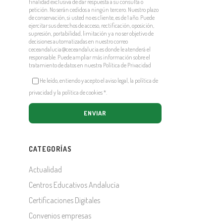
finalidad exclusiva de dar respuesta a su consulta o
petición. No serán cedidos a ningún tercero. Nuestro plazo
de conservación, si usted no es cliente, es de 1 año. Puede
ejercitar sus derechos de acceso, rectificación, oposición,
supresión, portabilidad, limitación y a no ser objetivo de
decisiones automatizadas en nuestro correo
ceceandalucia@ceceandalucia.es
donde le atenderá el
responsable. Puede ampliar más información sobre el
tratamiento de datos en nuestra
Política de Privacidad
He leído, entiendo y acepto el aviso legal, la política de
privacidad y la política de cookies
*
.
CATEGORÍAS
Actualidad
Centros Educativos Andalucía
Certificaciones Digitales
Convenios empresas