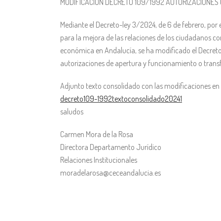
MODIFICACIÓN DECRETO 109/1992 AUTORIZACIONES
Mediante el Decreto-ley 3/2024, de 6 de febrero, por 
para la mejora de las relaciones de los ciudadanos co
económica en Andalucía, se ha modificado el Decreto
autorizaciones de apertura y funcionamiento o transf
Adjunto texto consolidado con las modificaciones en 
decreto109-1992textoconsolidado20241
saludos
Carmen Mora de la Rosa
Directora Departamento Jurídico
Relaciones Institucionales
moradelarosa@ceceandalucia.es