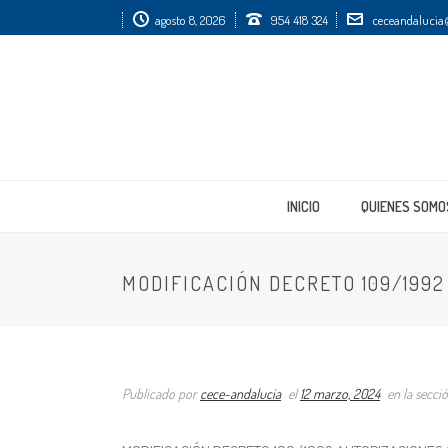
agosto 8, 2026
954 418 324
ceceandalucia
INICIO
QUIENES SOMO
MODIFICACIÓN DECRETO 109/199
Publicado por
cece-andalucia
el
12 marzo, 2024
en la secci