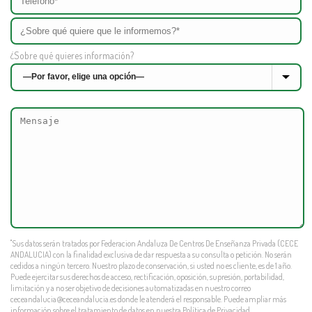
¿Sobre qué quieres información?
"Sus datos serán tratados por Federacion Andaluza De Centros De Enseñanza Privada (CECE
ANDALUCIA) con la finalidad exclusiva de dar respuesta a su consulta o petición. No serán
cedidos a ningún tercero. Nuestro plazo de conservación, si usted no es cliente, es de 1 año.
Puede ejercitar sus derechos de acceso, rectificación, oposición, supresión, portabilidad,
limitación y a no ser objetivo de decisiones automatizadas en nuestro correo
ceceandalucia@ceceandalucia.es
donde le atenderá el responsable. Puede ampliar más
información sobre el tratamiento de datos en nuestra
Política de Privacidad